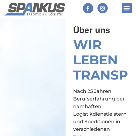
Über uns
W
I
R
L
E
B
E
N
T
R
A
N
S
P
Nach 25 Jahren
Berufserfahrung bei
namhaften
Logistikdienstleistern
und Speditionen in
verschiedenen